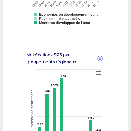
1995
1998
2001
2004
2007
2010
2013
2016
2019
2022
2025
Economies en développement et …
Pays les moins avancés
Membres développés de l'omc
Notifications SPS par
groupements régionaux
11158
11158
9665
9665
8697
8697
Nombre de notifications
4453
4453
3376
3376
2462
2462