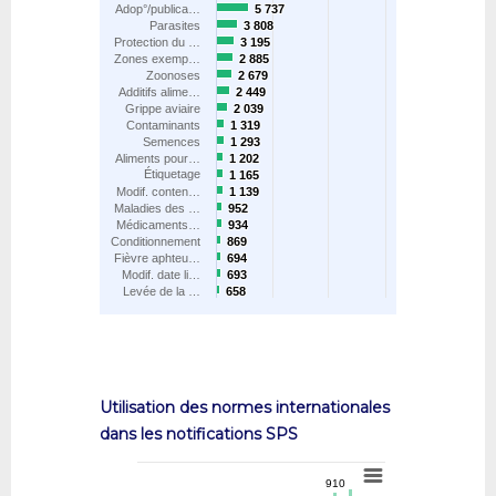
Adop°/publica…
5 737
5 737
Parasites
3 808
3 808
Protection du …
3 195
3 195
Zones exemp…
2 885
2 885
Zoonoses
2 679
2 679
Additifs alime…
2 449
2 449
Grippe aviaire
2 039
2 039
Contaminants
1 319
1 319
Semences
1 293
1 293
Aliments pour…
1 202
1 202
Étiquetage
1 165
1 165
Modif. conten…
1 139
1 139
Maladies des …
952
952
Médicaments…
934
934
Conditionnement
869
869
Fièvre aphteu…
694
694
Modif. date li…
693
693
Levée de la …
658
658
Utilisation des normes internationales
dans les notifications SPS
910
910