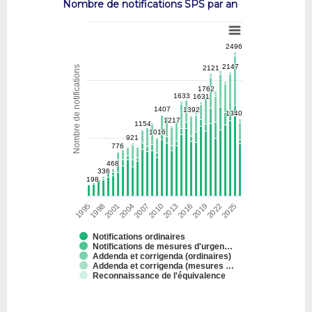
Nombre de notifications SPS par an
2496
2496
2147
2147
Nombre de notifications
2121
2121
1762
1762
1633
1633
1631
1631
1407
1407
1392
1392
1340
1340
1217
1217
1154
1154
1016
1016
921
921
776
776
468
468
336
336
198
198
1995
1998
2001
2004
2007
2010
2013
2016
2019
2022
2025
Notifications ordinaires
Notifications de mesures d'urgen…
Addenda et corrigenda (ordinaires)
Addenda et corrigenda (mesures …
Reconnaissance de l'équivalence