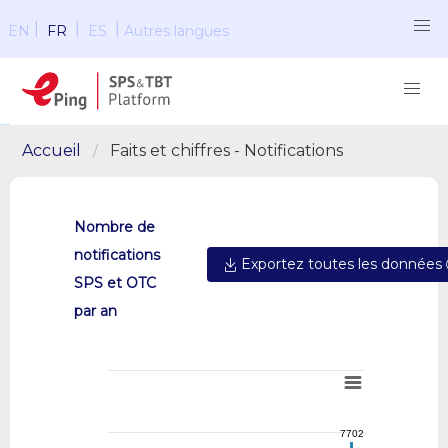
|
|
|
EN
FR
ES
Autres langues
Accueil
Faits et chiffres - Notifications
Nombre de
notifications
Exportez toutes les données
SPS et OTC
par an
7702
7702